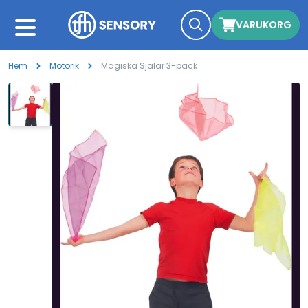
VARUKORG
Hem
Motorik
Magiska Sjalar 3-pack