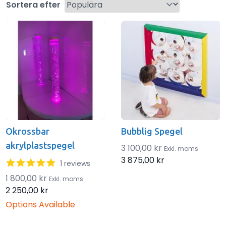
Sortera efter
Products
Okrossbar
Bubblig Spegel
akrylplastspegel
3 100,00 kr
Exkl. moms
3 875,00 kr
5 out of 5 stars
1 reviews
1 800,00 kr
Exkl. moms
2 250,00 kr
Options Available