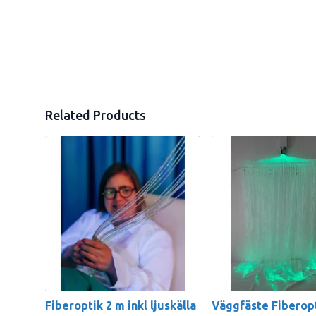
Related Products
Fiberoptik 2 m inkl ljuskälla
Väggfäste Fiberop