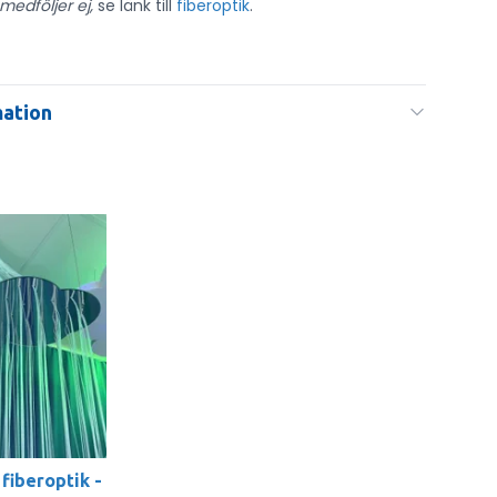
medföljer ej,
se länk till
fiberoptik
.
mation
 fiberoptik -