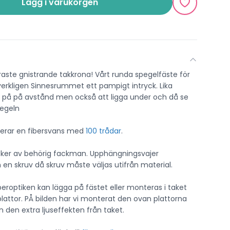
Lägg i varukorgen
ste gnistrande takkrona! Vårt runda spegelfäste för
 verkligen Sinnesrummet ett pampigt intryck. Lika
tta på på avstånd men också att ligga under och då se
pegeln
erar en fibersvans med
100 trådar
.
ker av behörig fackman. Upphängningsvajer
en skruv då skruv måste väljas utifrån material.
 fiberoptiken kan lägga på fästet eller monteras i taket
plattor. PÅ bilden har vi monterat den ovan plattorna
 den extra ljuseffekten från taket.