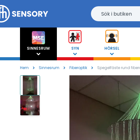
SINNESRUM
SYN
HÖRSEL
Hem
Sinnesrum
Fiberoptik
Spegelfäste rund fiberop