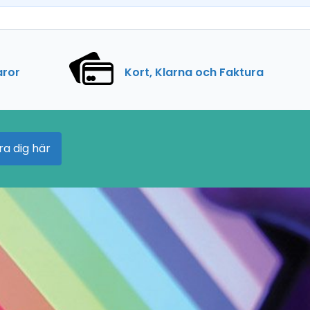
aror
Kort, Klarna och Faktura
ra dig här