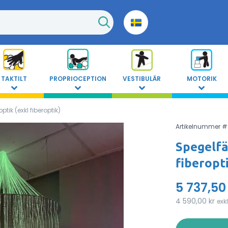
TAKTILT
PROPRIOCEPTION
VESTIBULÄR
MOTORIK
tik (exkl fiberoptik)
Artikelnummer #
Spegelfä
fiberopt
5 737,50
4 590,00 kr
exk