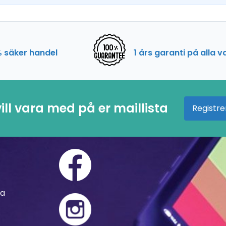
 säker handel
1 års garanti på alla v
ill vara med på er maillista
Registre
ra