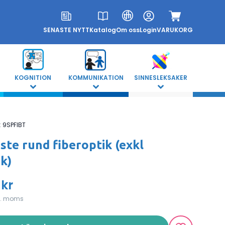
SENASTE NYTT
Katalog
Om oss
Login
VARUKORG
KOGNITION
KOMMUNIKATION
SINNESLEKSAKER
:
9SPFIBT
ste rund fiberoptik (exkl
ik)
 kr
l. moms