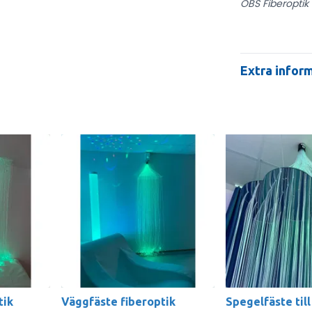
OBS Fiberoptik 
Extra infor
tik
Väggfäste fiberoptik
Spegelfäste till