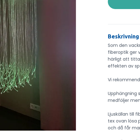
Beskrivning
Som den vackra
fiberoptik ger
härligt att ti
effekten av s
Vi rekommend
Upphängning s
medföljer men 
Ljuskällan till
tex ovan lösa 
och då får man