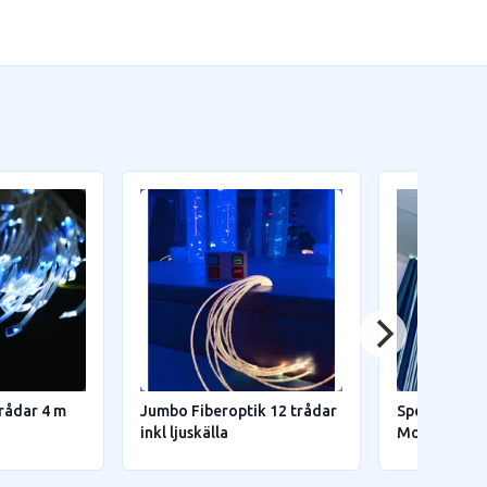
trådar 4 m
Jumbo Fiberoptik 12 trådar
Spegelfäste t
inkl ljuskälla
Moln