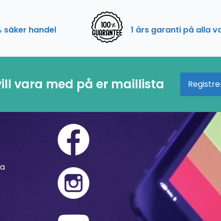
 säker handel
1 års garanti på alla v
ill vara med på er maillista
Registre
ra