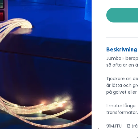
Beskrivning
Jumbo Fiberopt
så ofta är en 
Tjockare än de 
är lätta och gr
på golvet eller
1 meter långa
transformator
91MJTU - 12 trå