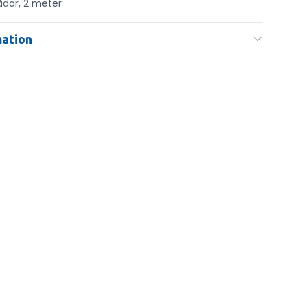
ådar, 2 meter
mation