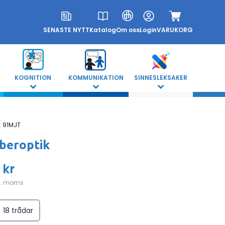
SENASTE NYTT
Katalog
Om oss
Login
VARUKORG
KOGNITION
KOMMUNIKATION
SINNESLEKSAKER
:
91MJT
beroptik
 kr
l. moms
18 trådar