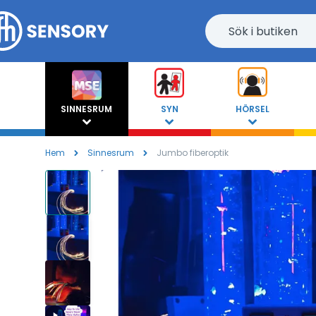
SINNESRUM
SYN
HÖRSEL
Hem
Sinnesrum
Jumbo fiberoptik