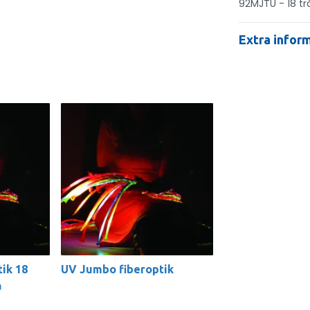
92MJTU - 18 tr
Extra infor
ik 18
UV Jumbo fiberoptik
a