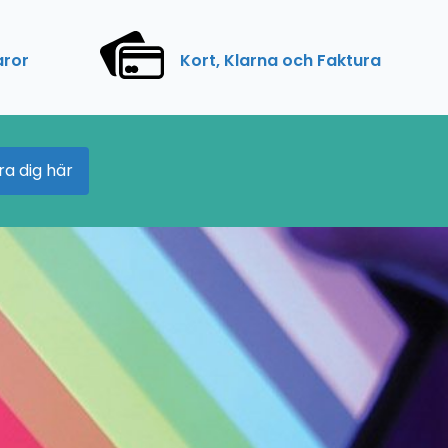
aror
Kort, Klarna och Faktura
ra dig här