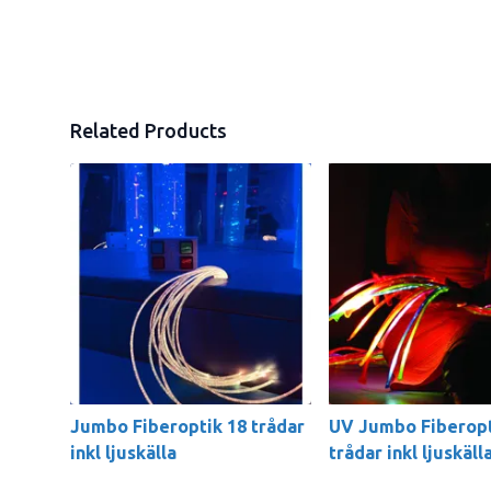
Related Products
Jumbo Fiberoptik 18 trådar
UV Jumbo Fiberopt
inkl ljuskälla
trådar inkl ljuskäll