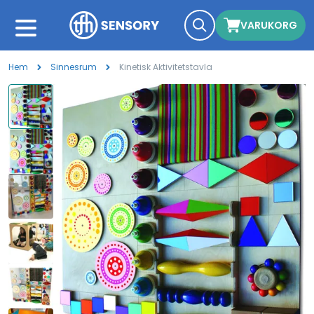
VARUKORG
Hem
Sinnesrum
Kinetisk Aktivitetstavla