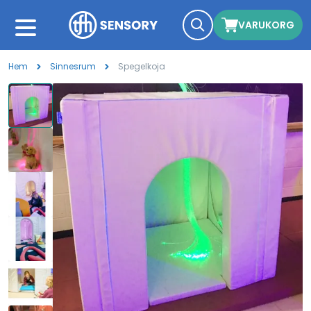
VARUKORG
Hem
Sinnesrum
Spegelkoja