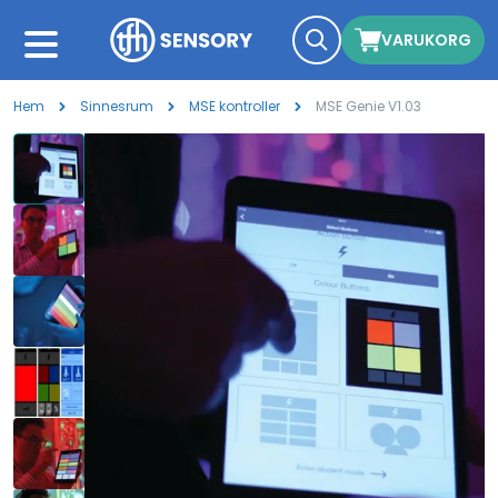
VARUKORG
Hem
Sinnesrum
MSE kontroller
MSE Genie V1.03