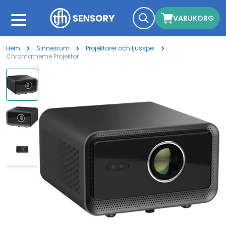
VARUKORG
Hem
Sinnesrum
Projektorer och ljusspel
Chromatheme Projektor