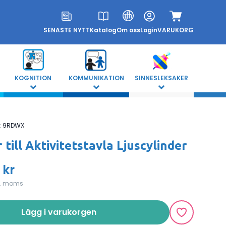
SENASTE NYTT
Katalog
Om oss
Login
VARUKORG
KOGNITION
KOMMUNIKATION
SINNESLEKSAKER
:
9RDWX
 till Aktivitetstavla Ljuscylinder
 kr
l. moms
Lägg i varukorgen