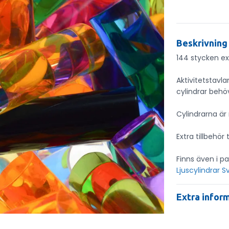
Beskrivning
144 stycken extr
Aktivitetstavl
cylindrar behö
Cylindrarna är
Extra tillbehör t
Finns även i p
Ljuscylindrar S
Extra infor