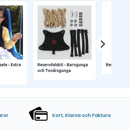
ele - Extra
Reservdelskit - Barngunga
Reservdelsk
och Tonårsgunga
aror
Kort, Klarna och Faktura