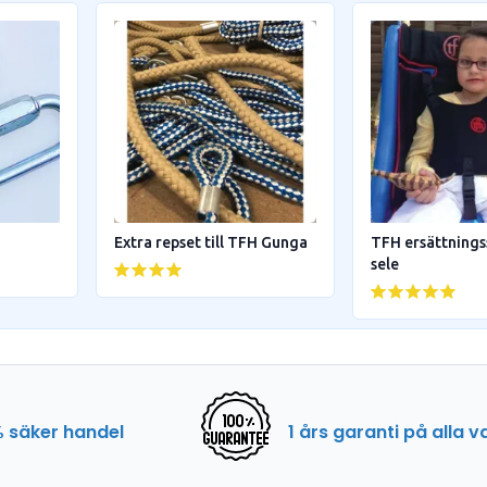
Extra repset till TFH Gunga
TFH ersättningss
sele
 säker handel
1 års garanti på alla v