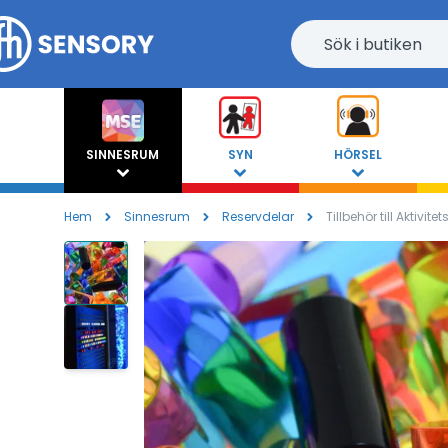
SINNESRUM
SYN
HÖRSEL
Hem
Sinnesrum
Reservdelar
Tillbehör till Aktivit