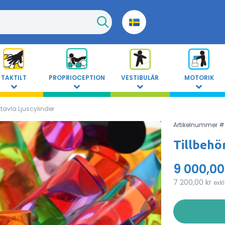
TAKTILT
PROPRIOCEPTION
VESTIBULÄR
MOTORIK
etstavla Ljuscylinder
Artikelnummer #
Tillbehör
9 000,00
7 200,00 kr
exk