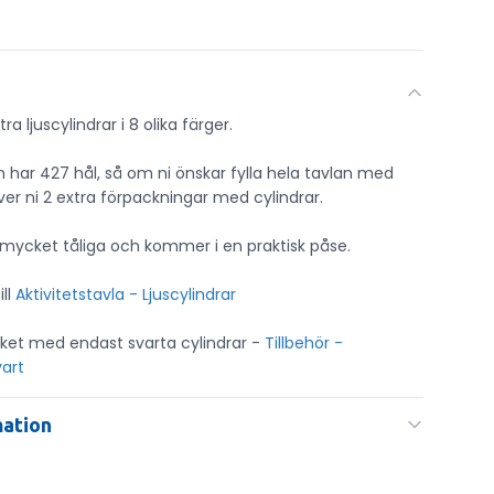
a ljuscylindrar i 8 olika färger.
an har 427 hål, så om ni önskar fylla hela tavlan med
ver ni 2 extra förpackningar med cylindrar.
 mycket tåliga och kommer i en praktisk påse.
ill
Aktivitetstavla - Ljuscylindrar
aket med endast svarta cylindrar -
Tillbehör -
vart
mation