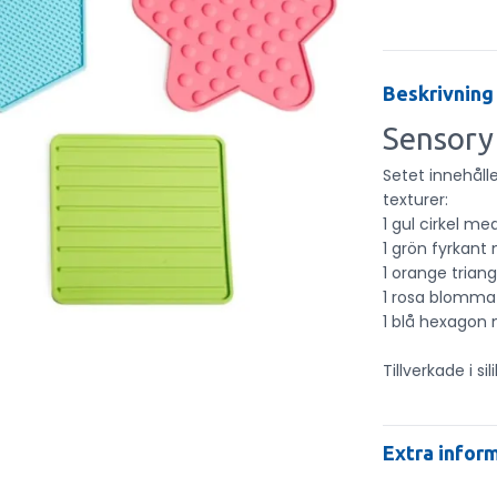
Beskrivning
Sensory
Setet innehåll
texturer:
1 gul cirkel me
1 grön fyrkant
1 orange trian
1 rosa blomm
1 blå hexagon
Tillverkade i sil
Extra infor