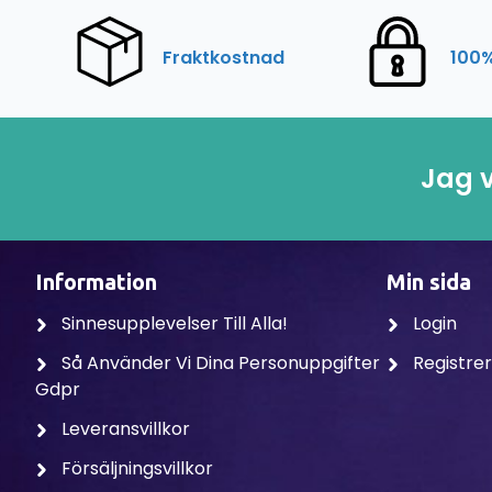
Fraktkostnad
100%
Jag v
Information
Min sida
Sinnesupplevelser Till Alla!
Login
Så Använder Vi Dina Personuppgifter
Registre
Gdpr
Leveransvillkor
Försäljningsvillkor