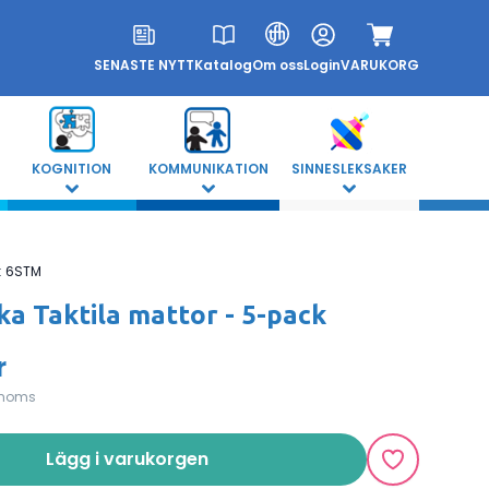
SENASTE NYTT
Katalog
Om oss
Login
VARUKORG
KOGNITION
KOMMUNIKATION
SINNESLEKSAKER
:
6STM
ka Taktila mattor - 5-pack
r
 moms
Lägg i varukorgen