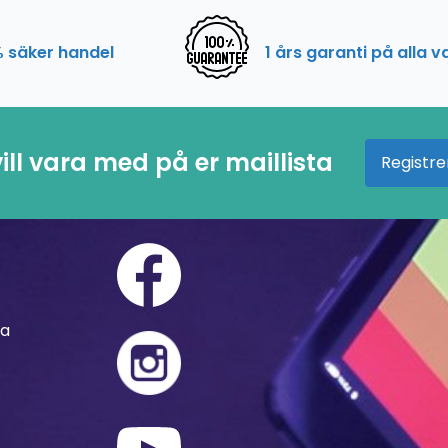
 säker handel
1 års garanti på alla v
ill vara med på er maillista
Registre
ra