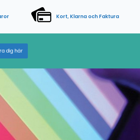
aror
Kort, Klarna och Faktura
ra dig här