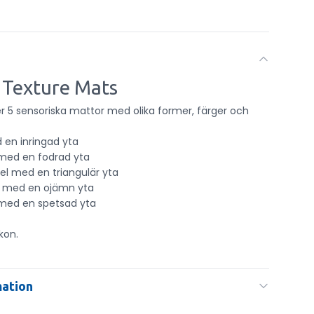
 Texture Mats
er 5 sensoriska mattor med olika former, färger och
d en inringad yta
 med en fodrad yta
gel med en triangulär yta
a med en ojämn yta
 med en spetsad yta
ikon.
mation