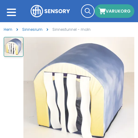
VARUKORG
Hem
Sinnesrum
Sinnestunnel - moln