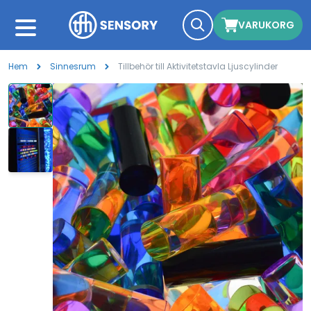
VARUKORG
Hem
Sinnesrum
Tillbehör till Aktivitetstavla Ljuscylinder