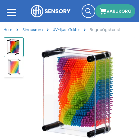
VARUKORG
Hem
Sinnesrum
UV-ljuseffekter
Regnbågskonst