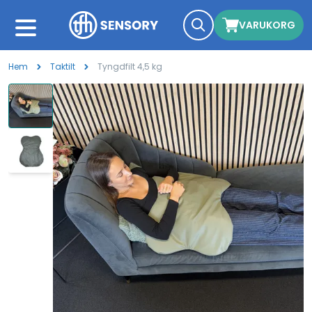
VARUKORG
Hem
Taktilt
Tyngdfilt 4,5 kg