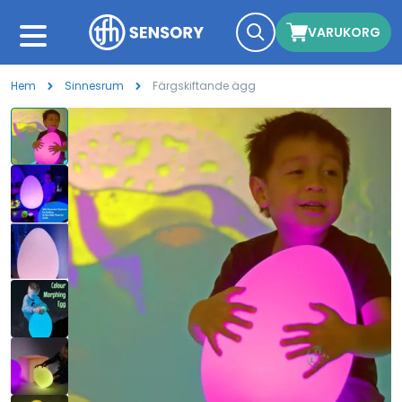
VARUKORG
Hem
Sinnesrum
Färgskiftande ägg