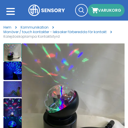
VARUKORG
Hem
Kommunikation
Manöver / touch kontakter - leksaker förberedda för kontakt
Kalejdoskoplampa Kontaktstyrd