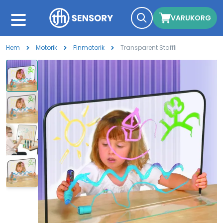
VARUKORG
Hem
Motorik
Finmotorik
Transparent Staffli