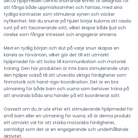
detta hjälpmedel! Denna snurrande enhet är designad för
att fånga både uppmärksamhet och fantasi, med sina
tydliga kontraster som stimulerar synen och väcker
nyfikenhet. När du snurrar på hjulet börjar kulorna att rassla
runt på ett fascinerande sätt, vilket skapar både ljud och
rörelse som fångar intresset och engagerar sinnena.
Med en tydlig början och slut på varje snurr skapas en
känsla av förväntan, vilket gör det till ett utmärkt
hjälpmedel för att locka till kommunikation och motorisk
träning. Den här produkten är inte bara stimulerande utan
den hjälper också till att utveckla viktiga färdigheter som
finmotorik och hand-öga-koordination. Det är en bra
utmaning för både barn och vuxna som behöver träna på
att använda båda sina händer på ett koordinerat sätt.
Oavsett om du är ute efter ett stimulerande hjälpmedel för
små barn eller en utmaning för vuxna, så är denna produkt
ett utmärkt val för att stärka motoriska färdigheter,
samtidigt som det är en engagerande och underhållande
aktivitet.