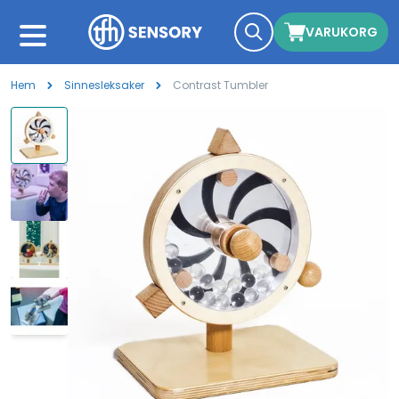
VARUKORG
Hem
Sinnesleksaker
Contrast Tumbler