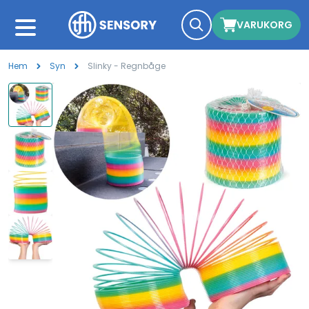
VARUKORG
Hem
Syn
Slinky - Regnbåge