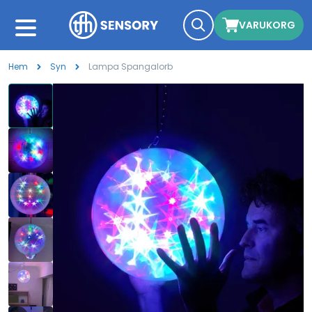
VARUKORG
Hem
Syn
Lampa Spangalorb