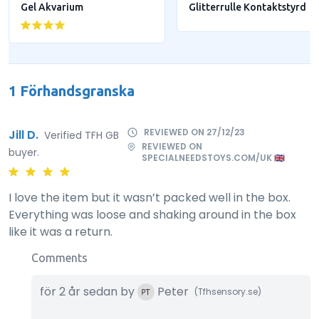
Gel Akvarium
Glitterrulle Kontaktstyrd
1 Förhandsgranska
REVIEWED ON 27/12/23
Jill D.
Verified TFH GB
REVIEWED ON
buyer.
SPECIALNEEDSTOYS.COM/UK 🇬🇧
I love the item but it wasn’t packed well in the box.
Everything was loose and shaking around in the box
like it was a return.
Comments
för 2 år sedan by
Peter
(Tfhsensory.se)