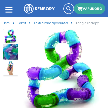
VARUKORG
Hem
Taktilt
Taktila känselprodukter
Tangle Therapy