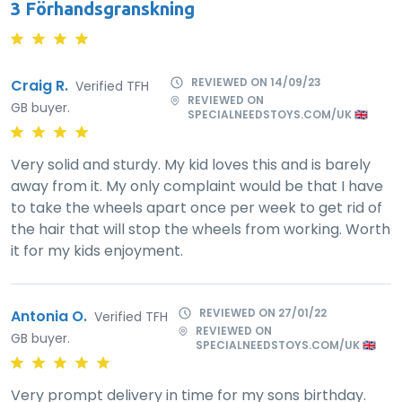
3 Förhandsgranskning
REVIEWED ON 14/09/23
Craig R.
Verified TFH
REVIEWED ON
GB buyer.
SPECIALNEEDSTOYS.COM/UK 🇬🇧
Very solid and sturdy. My kid loves this and is barely
away from it. My only complaint would be that I have
to take the wheels apart once per week to get rid of
the hair that will stop the wheels from working. Worth
it for my kids enjoyment.
REVIEWED ON 27/01/22
Antonia O.
Verified TFH
REVIEWED ON
GB buyer.
SPECIALNEEDSTOYS.COM/UK 🇬🇧
Very prompt delivery in time for my sons birthday.