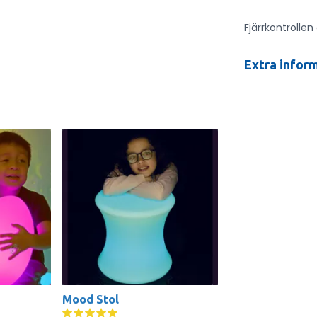
Fjärrkontrollen
Extra infor
Mood Stol