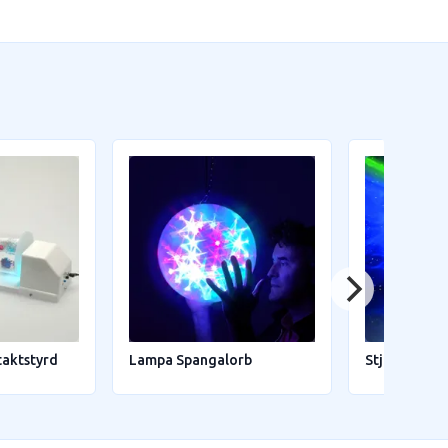
taktstyrd
Lampa Spangalorb
Stjärnhimme