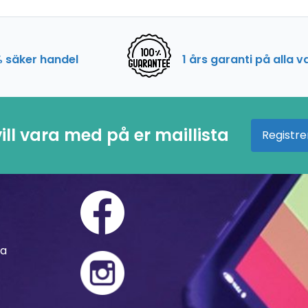
 säker handel
1 års garanti på alla v
ill vara med på er maillista
Registre
ra