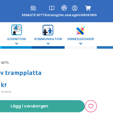
SENASTE NYTT
Katalog
Om oss
Login
VARUKORG
KOGNITION
KOMMUNIKATION
SINNESLEKSAKER
:
6ITTL
iv trampplatta
 kr
l. moms
Lägg i varukorgen