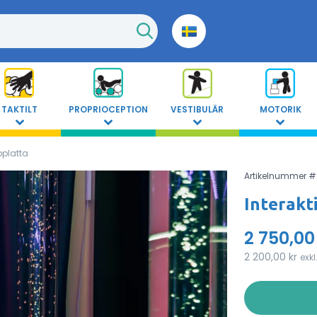
TAKTILT
PROPRIOCEPTION
VESTIBULÄR
MOTORIK
pplatta
Artikelnummer #
Interakt
2 750,00
2 200,00 kr
exk