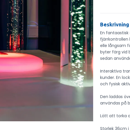
Beskrivning
En fantaastisk
fjärrkontrollen 
elle långsam f
byter färg vid
sedan använda
Interaktiva tr
kunder. En loc
och fysisk akti
Den laddas öve
användas på bor
Lätt att torka 
Storlek 36cm 