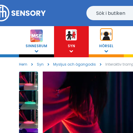
SINNESRUM
SYN
HÖRSEL
Hem
Syn
Mysljus och ögongodis
Interaktiv tram