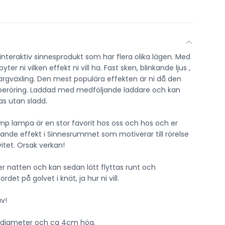
 interaktiv sinnesprodukt som har flera olika lägen. Med
byter ni vilken effekt ni vill ha. Fast sken, blinkande ljus ,
ärgväxling. Den mest populära effekten är ni då den
 beröring. Laddad med medföljande laddare och kan
s utan sladd.
amp lampa är en stor favorit hos oss och hos och er
kande effekt i Sinnesrummet som motiverar till rörelse
vitet. Orsak verkan!
r natten och kan sedan lätt flyttas runt och
det på golvet i knät, ja hur ni vill.
av!
i diameter och ca 4cm hög.