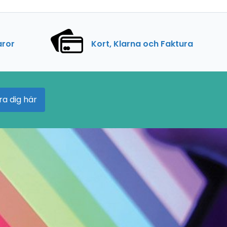
aror
Kort, Klarna och Faktura
ra dig här